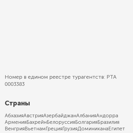
Номер в едином реестре турагентств: РТА
0003383
Страны
Абхазия
Австрия
Азербайджан
Албания
Андорра
Армения
Бахрейн
Белоруссия
Болгария
Бразилия
Венгрия
Вьетнам
Греция
Грузия
Доминикана
Египет