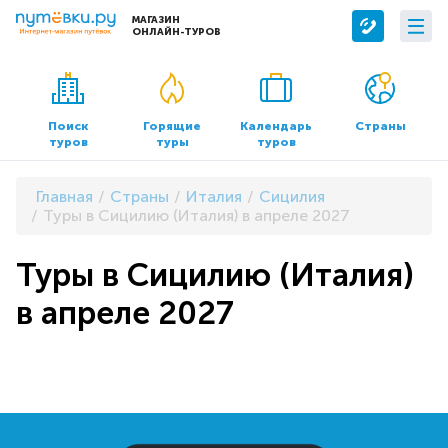
МАГАЗИН
ОНЛАЙН-ТУРОВ
Сервисы
О компании
Бронирование отелей
О нас
Поиск
Горящие
Календарь
Страны
туров
туры
туров
Трансфер
Контакты
Страхование
Команда
Главная
Страны
Италия
Сицилия
Документы и реквизиты
Туры в Сицилию (Италия) в апреле 2027
Офисы продаж
Туры в Сицилию (Италия)
в апреле 2027