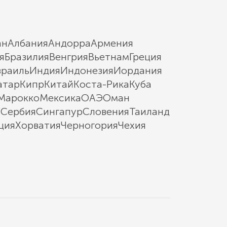
ан
Албания
Андорра
Армения
я
Бразилия
Венгрия
Вьетнам
Греция
зраиль
Индия
Индонезия
Иордания
атар
Кипр
Китай
Коста-Рика
Куба
Марокко
Мексика
ОАЭ
Оман
ы
Сербия
Сингапур
Словения
Таиланд
ция
Хорватия
Черногория
Чехия