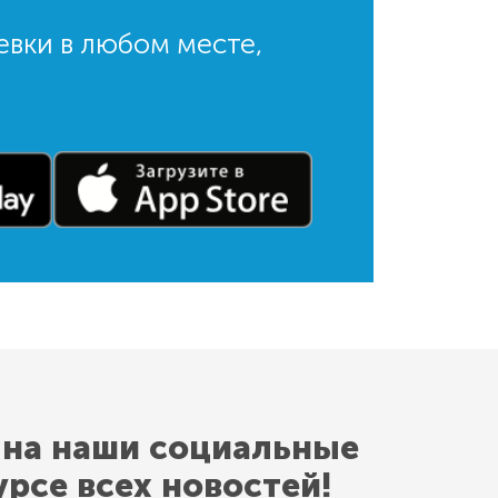
евки в любом месте,
 на наши социальные
урсе всех новостей!