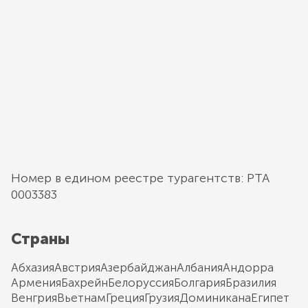
Номер в едином реестре турагентств: РТА
0003383
Страны
Абхазия
Австрия
Азербайджан
Албания
Андорра
Армения
Бахрейн
Белоруссия
Болгария
Бразилия
Венгрия
Вьетнам
Греция
Грузия
Доминикана
Египет