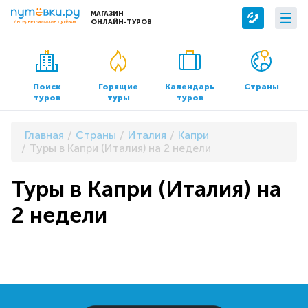
МАГАЗИН
ОНЛАЙН-ТУРОВ
Сервисы
О компании
Бронирование отелей
О нас
Поиск
Горящие
Календарь
Страны
туров
туры
туров
Трансфер
Контакты
Страхование
Команда
Главная
Страны
Италия
Капри
Документы и реквизиты
Туры в Капри (Италия) на 2 недели
Офисы продаж
Туры в Капри (Италия) на
2 недели