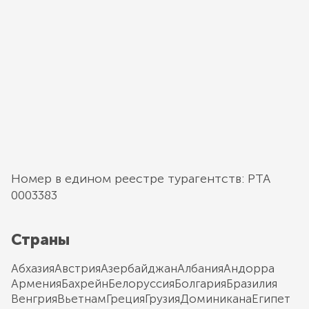
Номер в едином реестре турагентств: РТА
0003383
Страны
Абхазия
Австрия
Азербайджан
Албания
Андорра
Армения
Бахрейн
Белоруссия
Болгария
Бразилия
Венгрия
Вьетнам
Греция
Грузия
Доминикана
Египет