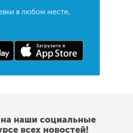
евки в любом месте,
 на наши социальные
урсе всех новостей!