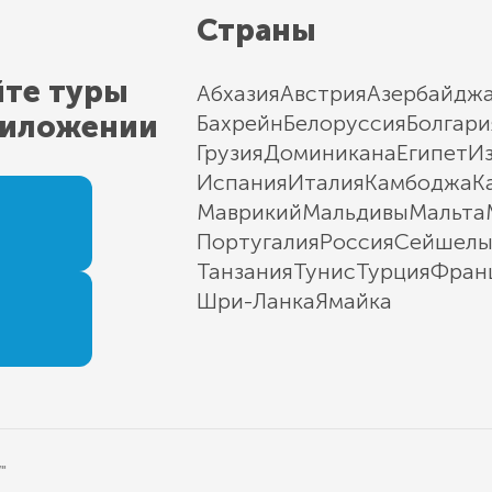
Страны
йте туры
Абхазия
Австрия
Азербайдж
риложении
Бахрейн
Белоруссия
Болгари
Грузия
Доминикана
Египет
И
Испания
Италия
Камбоджа
К
Маврикий
Мальдивы
Мальта
Португалия
Россия
Сейшел
Танзания
Тунис
Турция
Фран
Шри-Ланка
Ямайка
"