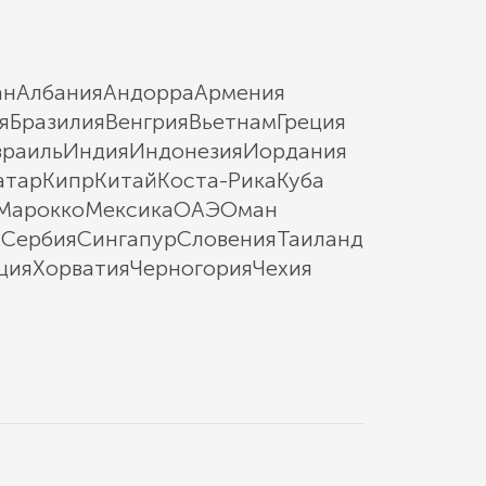
ан
Албания
Андорра
Армения
я
Бразилия
Венгрия
Вьетнам
Греция
зраиль
Индия
Индонезия
Иордания
атар
Кипр
Китай
Коста-Рика
Куба
Марокко
Мексика
ОАЭ
Оман
ы
Сербия
Сингапур
Словения
Таиланд
ция
Хорватия
Черногория
Чехия