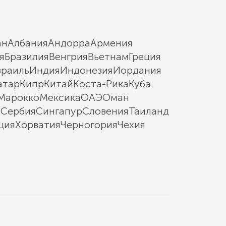
ан
Албания
Андорра
Армения
я
Бразилия
Венгрия
Вьетнам
Греция
зраиль
Индия
Индонезия
Иордания
атар
Кипр
Китай
Коста-Рика
Куба
Марокко
Мексика
ОАЭ
Оман
ы
Сербия
Сингапур
Словения
Таиланд
ция
Хорватия
Черногория
Чехия