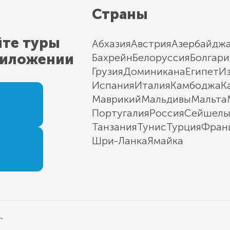
Страны
йте туры
Абхазия
Австрия
Азербайдж
риложении
Бахрейн
Белоруссия
Болгари
Грузия
Доминикана
Египет
И
Испания
Италия
Камбоджа
К
Маврикий
Мальдивы
Мальта
Португалия
Россия
Сейшел
Танзания
Тунис
Турция
Фран
Шри-Ланка
Ямайка
"