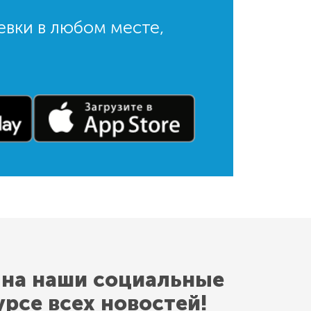
евки в любом месте,
 на наши социальные
урсе всех новостей!