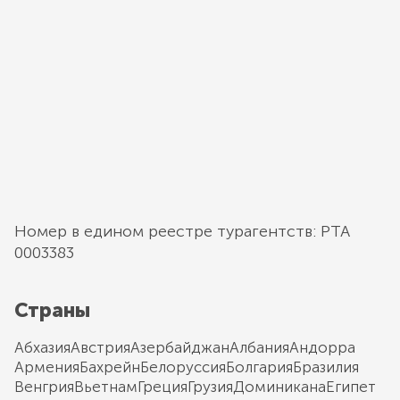
Номер в едином реестре турагентств: РТА
0003383
Страны
Абхазия
Австрия
Азербайджан
Албания
Андорра
Армения
Бахрейн
Белоруссия
Болгария
Бразилия
Венгрия
Вьетнам
Греция
Грузия
Доминикана
Египет