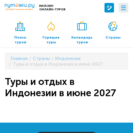
МАГАЗИН
ОНЛАЙН-ТУРОВ
Сервисы
О компании
Бронирование отелей
О нас
Поиск
Горящие
Календарь
Страны
туров
туры
туров
Трансфер
Контакты
Страхование
Команда
Главная
Страны
Индонезия
Документы и реквизиты
Туры и отдых в Индонезии в июне 2027
Офисы продаж
Туры и отдых в
Индонезии в июне 2027