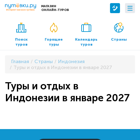
МАГАЗИН
ОНЛАЙН-ТУРОВ
Сервисы
О компании
Бронирование отелей
О нас
Поиск
Горящие
Календарь
Страны
туров
туры
туров
Трансфер
Контакты
Страхование
Команда
Главная
Страны
Индонезия
Документы и реквизиты
Туры и отдых в Индонезии в январе 2027
Офисы продаж
Туры и отдых в
Индонезии в январе 2027