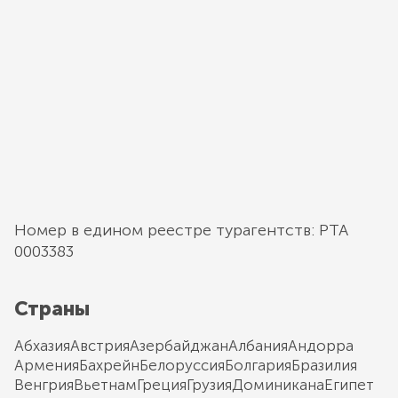
Номер в едином реестре турагентств: РТА
0003383
Страны
Абхазия
Австрия
Азербайджан
Албания
Андорра
Армения
Бахрейн
Белоруссия
Болгария
Бразилия
Венгрия
Вьетнам
Греция
Грузия
Доминикана
Египет