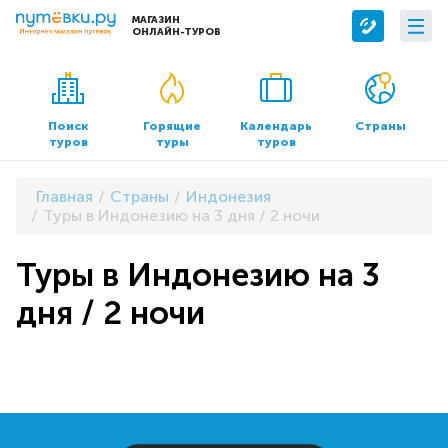
МАГАЗИН
ОНЛАЙН-ТУРОВ
Сервисы
О компании
Бронирование отелей
О нас
Поиск
Горящие
Календарь
Страны
туров
туры
туров
Трансфер
Контакты
Страхование
Команда
Главная
Страны
Индонезия
Документы и реквизиты
Туры в Индонезию на 3 дня / 2 ночи
Офисы продаж
Туры в Индонезию на 3
дня / 2 ночи