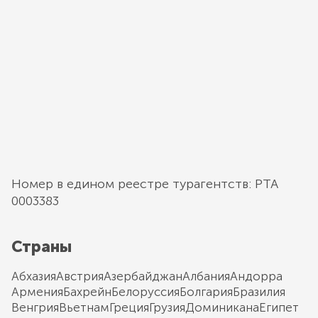
Номер в едином реестре турагентств: РТА
0003383
Страны
Абхазия
Австрия
Азербайджан
Албания
Андорра
Армения
Бахрейн
Белоруссия
Болгария
Бразилия
Венгрия
Вьетнам
Греция
Грузия
Доминикана
Египет