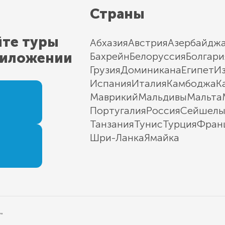
Страны
йте туры
Абхазия
Австрия
Азербайдж
риложении
Бахрейн
Белоруссия
Болгари
Грузия
Доминикана
Египет
И
Испания
Италия
Камбоджа
К
Маврикий
Мальдивы
Мальта
Португалия
Россия
Сейшел
Танзания
Тунис
Турция
Фран
Шри-Ланка
Ямайка
"