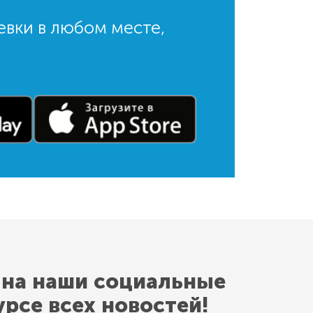
евки в любом месте,
 на наши социальные
урсе всех новостей!