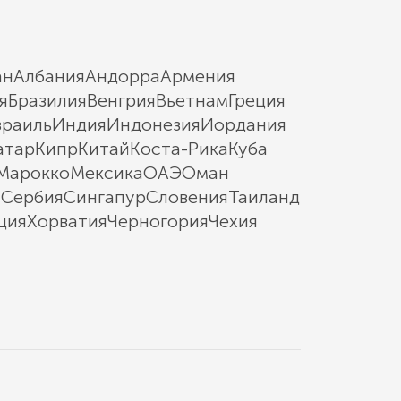
ан
Албания
Андорра
Армения
я
Бразилия
Венгрия
Вьетнам
Греция
зраиль
Индия
Индонезия
Иордания
атар
Кипр
Китай
Коста-Рика
Куба
Марокко
Мексика
ОАЭ
Оман
ы
Сербия
Сингапур
Словения
Таиланд
ция
Хорватия
Черногория
Чехия