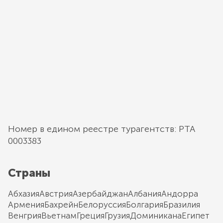
Номер в едином реестре турагентств: РТА
0003383
Страны
Абхазия
Австрия
Азербайджан
Албания
Андорра
Армения
Бахрейн
Белоруссия
Болгария
Бразилия
Венгрия
Вьетнам
Греция
Грузия
Доминикана
Египет