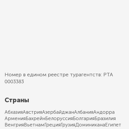
Номер в едином реестре турагентств: РТА
0003383
Страны
Абхазия
Австрия
Азербайджан
Албания
Андорра
Армения
Бахрейн
Белоруссия
Болгария
Бразилия
Венгрия
Вьетнам
Греция
Грузия
Доминикана
Египет