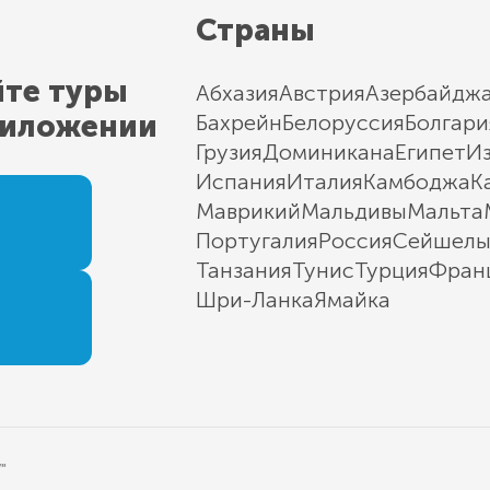
Страны
йте туры
Абхазия
Австрия
Азербайдж
риложении
Бахрейн
Белоруссия
Болгари
Грузия
Доминикана
Египет
И
Испания
Италия
Камбоджа
К
Маврикий
Мальдивы
Мальта
Португалия
Россия
Сейшел
Танзания
Тунис
Турция
Фран
Шри-Ланка
Ямайка
"