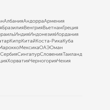
ан
Албания
Андорра
Армения
я
Бразилия
Венгрия
Вьетнам
Греция
зраиль
Индия
Индонезия
Иордания
атар
Кипр
Китай
Коста-Рика
Куба
Марокко
Мексика
ОАЭ
Оман
ы
Сербия
Сингапур
Словения
Таиланд
ция
Хорватия
Черногория
Чехия