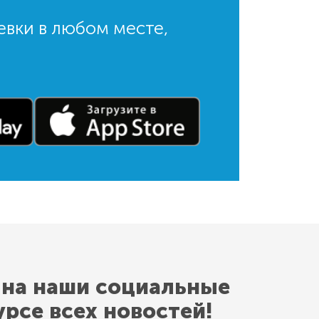
евки в любом месте,
 на наши социальные
урсе всех новостей!