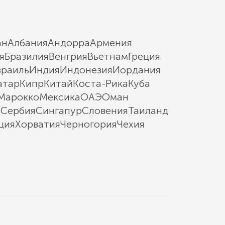
ан
Албания
Андорра
Армения
я
Бразилия
Венгрия
Вьетнам
Греция
зраиль
Индия
Индонезия
Иордания
атар
Кипр
Китай
Коста-Рика
Куба
Марокко
Мексика
ОАЭ
Оман
ы
Сербия
Сингапур
Словения
Таиланд
ция
Хорватия
Черногория
Чехия