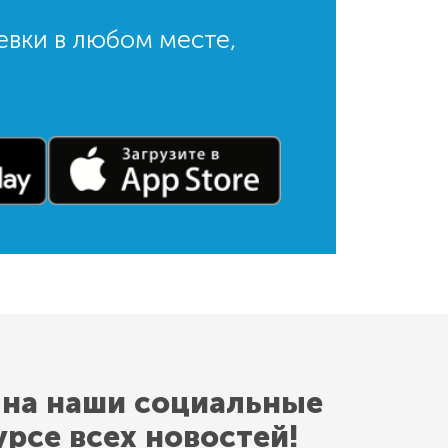
евки в любом месте,
 на наши социальные
урсе всех новостей!