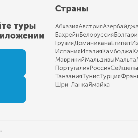
Страны
йте туры
Абхазия
Австрия
Азербайдж
риложении
Бахрейн
Белоруссия
Болгари
Грузия
Доминикана
Египет
И
Испания
Италия
Камбоджа
К
Маврикий
Мальдивы
Мальта
Португалия
Россия
Сейшел
Танзания
Тунис
Турция
Фран
Шри-Ланка
Ямайка
"