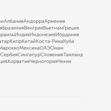
ан
Албания
Андорра
Армения
я
Бразилия
Венгрия
Вьетнам
Греция
зраиль
Индия
Индонезия
Иордания
атар
Кипр
Китай
Коста-Рика
Куба
Марокко
Мексика
ОАЭ
Оман
ы
Сербия
Сингапур
Словения
Таиланд
ция
Хорватия
Черногория
Чехия