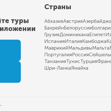
Страны
йте туры
Абхазия
Австрия
Азербайдж
риложении
Бахрейн
Белоруссия
Болгари
Грузия
Доминикана
Египет
И
Испания
Италия
Камбоджа
К
Маврикий
Мальдивы
Мальта
Португалия
Россия
Сейшел
Танзания
Тунис
Турция
Фран
Шри-Ланка
Ямайка
"