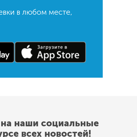
евки в любом месте,
 на наши социальные
урсе всех новостей!