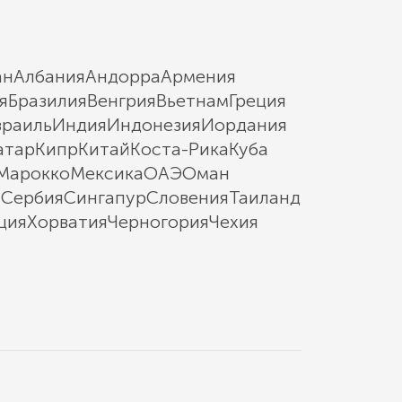
ан
Албания
Андорра
Армения
я
Бразилия
Венгрия
Вьетнам
Греция
зраиль
Индия
Индонезия
Иордания
атар
Кипр
Китай
Коста-Рика
Куба
Марокко
Мексика
ОАЭ
Оман
ы
Сербия
Сингапур
Словения
Таиланд
ция
Хорватия
Черногория
Чехия