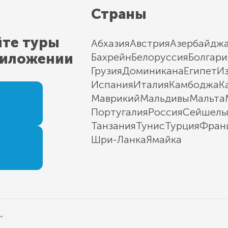
Страны
йте туры
Абхазия
Австрия
Азербайдж
риложении
Бахрейн
Белоруссия
Болгари
Грузия
Доминикана
Египет
И
Испания
Италия
Камбоджа
К
Маврикий
Мальдивы
Мальта
Португалия
Россия
Сейшел
Танзания
Тунис
Турция
Фран
Шри-Ланка
Ямайка
"