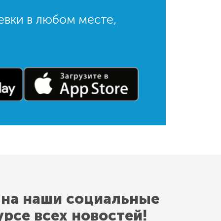
евки в любом месте,
 на наши социальные
урсе всех новостей!