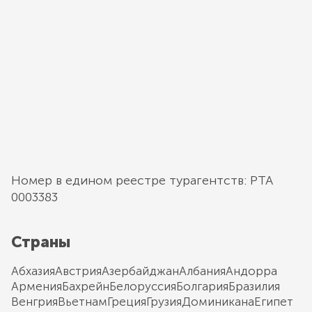
Номер в едином реестре турагентств: РТА
0003383
Страны
Абхазия
Австрия
Азербайджан
Албания
Андорра
Армения
Бахрейн
Белоруссия
Болгария
Бразилия
Венгрия
Вьетнам
Греция
Грузия
Доминикана
Египет