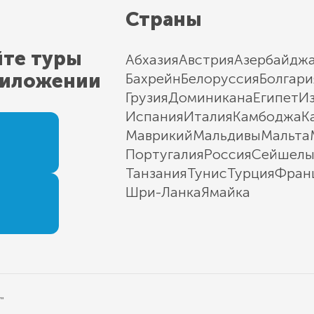
Страны
йте туры
Абхазия
Австрия
Азербайдж
риложении
Бахрейн
Белоруссия
Болгари
Грузия
Доминикана
Египет
И
Испания
Италия
Камбоджа
К
Маврикий
Мальдивы
Мальта
Португалия
Россия
Сейшел
Танзания
Тунис
Турция
Фран
Шри-Ланка
Ямайка
"