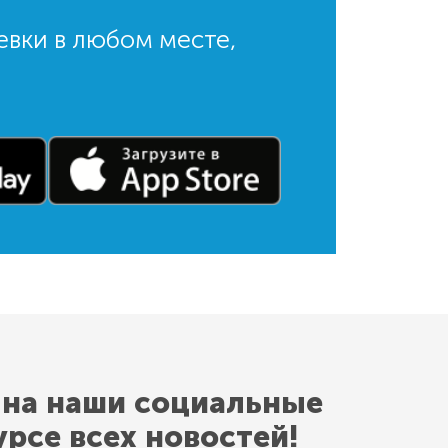
евки в любом месте,
 на наши социальные
урсе всех новостей!