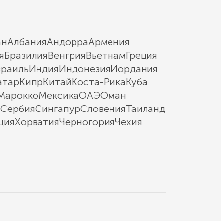
ан
Албания
Андорра
Армения
я
Бразилия
Венгрия
Вьетнам
Греция
зраиль
Индия
Индонезия
Иордания
атар
Кипр
Китай
Коста-Рика
Куба
Марокко
Мексика
ОАЭ
Оман
ы
Сербия
Сингапур
Словения
Таиланд
ция
Хорватия
Черногория
Чехия