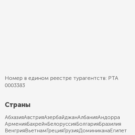
Номер в едином реестре турагентств: РТА
0003383
Страны
Абхазия
Австрия
Азербайджан
Албания
Андорра
Армения
Бахрейн
Белоруссия
Болгария
Бразилия
Венгрия
Вьетнам
Греция
Грузия
Доминикана
Египет