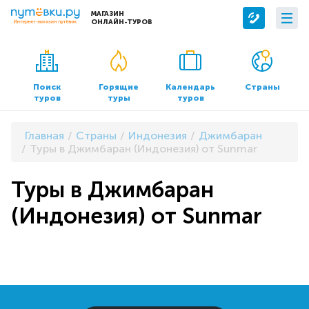
МАГАЗИН
ОНЛАЙН-ТУРОВ
Сервисы
О компании
Бронирование отелей
О нас
Поиск
Горящие
Календарь
Страны
туров
туры
туров
Трансфер
Контакты
Страхование
Команда
Главная
Страны
Индонезия
Джимбаран
Документы и реквизиты
Туры в Джимбаран (Индонезия) от Sunmar
Офисы продаж
Туры в Джимбаран
(Индонезия) от Sunmar