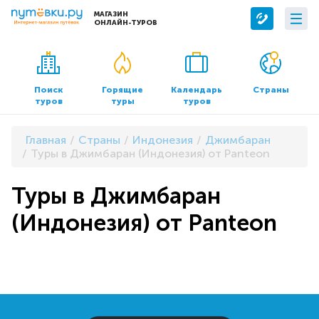
МАГАЗИН
ОНЛАЙН-ТУРОВ
Сервисы
О компании
Бронирование отелей
О нас
Поиск
Горящие
Календарь
Страны
туров
туры
туров
Трансфер
Контакты
Страхование
Команда
Главная
Страны
Индонезия
Джимбаран
Документы и реквизиты
Туры в Джимбаран (Индонезия) от Panteon
Офисы продаж
Туры в Джимбаран
(Индонезия) от Panteon