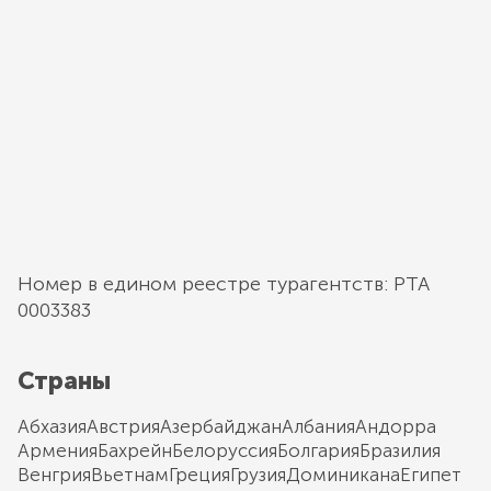
Номер в едином реестре турагентств: РТА
0003383
Страны
Абхазия
Австрия
Азербайджан
Албания
Андорра
Армения
Бахрейн
Белоруссия
Болгария
Бразилия
Венгрия
Вьетнам
Греция
Грузия
Доминикана
Египет