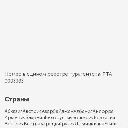
Номер в едином реестре турагентств: РТА
0003383
Страны
Абхазия
Австрия
Азербайджан
Албания
Андорра
Армения
Бахрейн
Белоруссия
Болгария
Бразилия
Венгрия
Вьетнам
Греция
Грузия
Доминикана
Египет