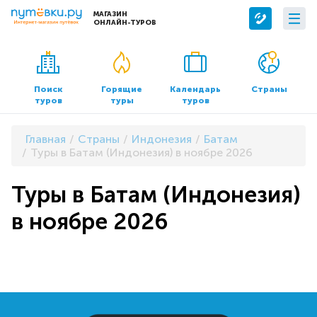
МАГАЗИН
ОНЛАЙН-ТУРОВ
Сервисы
О компании
Бронирование отелей
О нас
Поиск
Горящие
Календарь
Страны
туров
туры
туров
Трансфер
Контакты
Страхование
Команда
Главная
Страны
Индонезия
Батам
Документы и реквизиты
Туры в Батам (Индонезия) в ноябре 2026
Офисы продаж
Туры в Батам (Индонезия)
в ноябре 2026