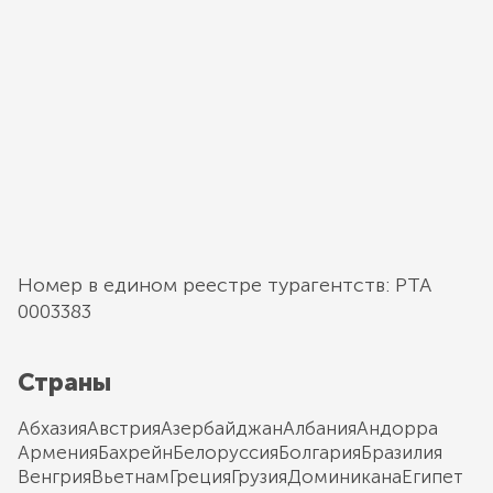
Номер в едином реестре турагентств: РТА
0003383
Страны
Абхазия
Австрия
Азербайджан
Албания
Андорра
Армения
Бахрейн
Белоруссия
Болгария
Бразилия
Венгрия
Вьетнам
Греция
Грузия
Доминикана
Египет