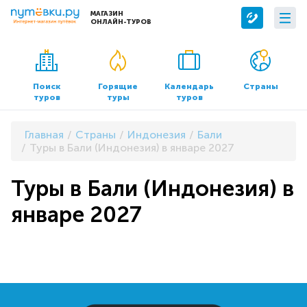
МАГАЗИН
ОНЛАЙН-ТУРОВ
Сервисы
О компании
Бронирование отелей
О нас
Поиск
Горящие
Календарь
Страны
туров
туры
туров
Трансфер
Контакты
Страхование
Команда
Главная
Страны
Индонезия
Бали
Документы и реквизиты
Туры в Бали (Индонезия) в январе 2027
Офисы продаж
Туры в Бали (Индонезия) в
январе 2027