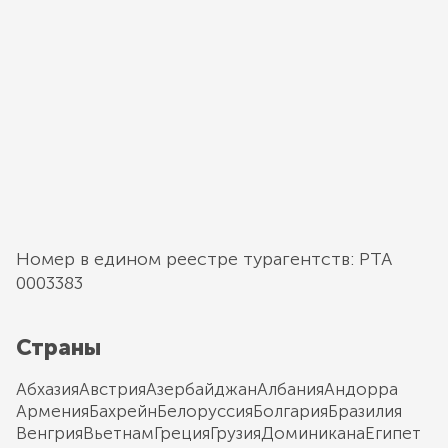
Номер в едином реестре турагентств: РТА
0003383
Страны
Абхазия
Австрия
Азербайджан
Албания
Андорра
Армения
Бахрейн
Белоруссия
Болгария
Бразилия
Венгрия
Вьетнам
Греция
Грузия
Доминикана
Египет