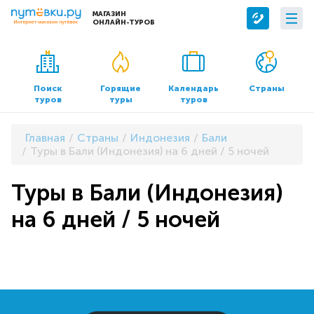
МАГАЗИН
ОНЛАЙН-ТУРОВ
Сервисы
О компании
Бронирование отелей
О нас
Поиск
Горящие
Календарь
Страны
туров
туры
туров
Трансфер
Контакты
Страхование
Команда
Главная
Страны
Индонезия
Бали
Документы и реквизиты
Туры в Бали (Индонезия) на 6 дней / 5 ночей
Офисы продаж
Туры в Бали (Индонезия)
на 6 дней / 5 ночей