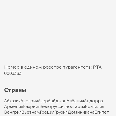
Номер в едином реестре турагентств: РТА
0003383
Страны
Абхазия
Австрия
Азербайджан
Албания
Андорра
Армения
Бахрейн
Белоруссия
Болгария
Бразилия
Венгрия
Вьетнам
Греция
Грузия
Доминикана
Египет