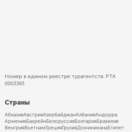
Номер в едином реестре турагентств: РТА
0003383
Страны
Абхазия
Австрия
Азербайджан
Албания
Андорра
Армения
Бахрейн
Белоруссия
Болгария
Бразилия
Венгрия
Вьетнам
Греция
Грузия
Доминикана
Египет