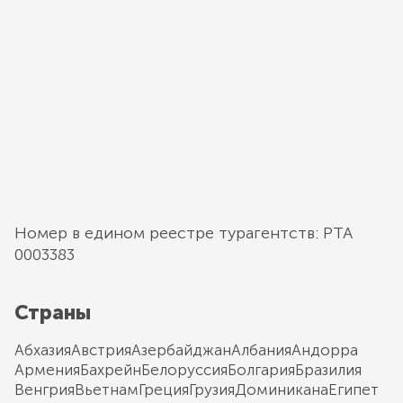
Номер в едином реестре турагентств: РТА
0003383
Страны
Абхазия
Австрия
Азербайджан
Албания
Андорра
Армения
Бахрейн
Белоруссия
Болгария
Бразилия
Венгрия
Вьетнам
Греция
Грузия
Доминикана
Египет