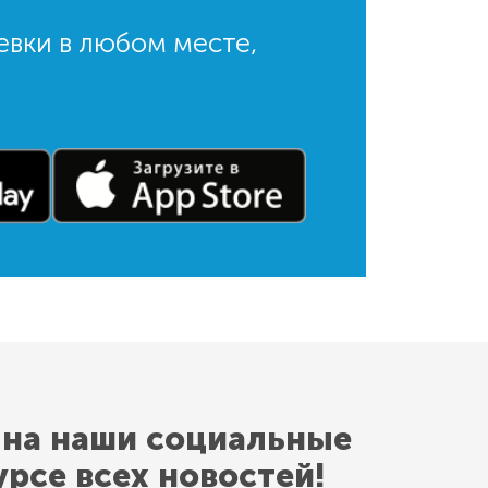
евки в любом месте,
 на наши социальные
урсе всех новостей!