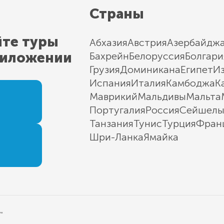
Страны
йте туры
Абхазия
Австрия
Азербайдж
риложении
Бахрейн
Белоруссия
Болгари
Грузия
Доминикана
Египет
И
Испания
Италия
Камбоджа
К
Маврикий
Мальдивы
Мальта
Португалия
Россия
Сейшел
Танзания
Тунис
Турция
Фран
Шри-Ланка
Ямайка
"