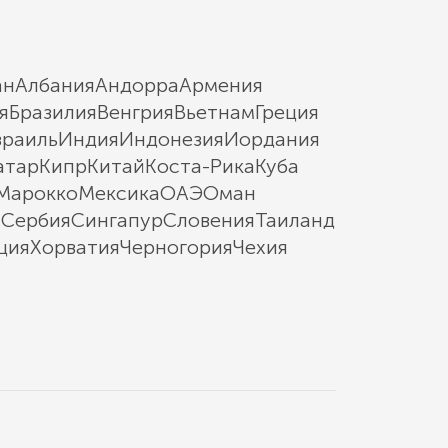
ан
Албания
Андорра
Армения
я
Бразилия
Венгрия
Вьетнам
Греция
зраиль
Индия
Индонезия
Иордания
атар
Кипр
Китай
Коста-Рика
Куба
Марокко
Мексика
ОАЭ
Оман
ы
Сербия
Сингапур
Словения
Таиланд
ция
Хорватия
Черногория
Чехия