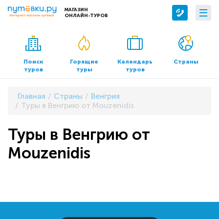
МАГАЗИН
ОНЛАЙН-ТУРОВ
Сервисы
О компании
Бронирование отелей
О нас
Поиск
Горящие
Календарь
Страны
туров
туры
туров
Трансфер
Контакты
Страхование
Команда
Главная
Страны
Венгрия
Документы и реквизиты
Туры в Венгрию от Mouzenidis
Офисы продаж
Туры в Венгрию от
Mouzenidis