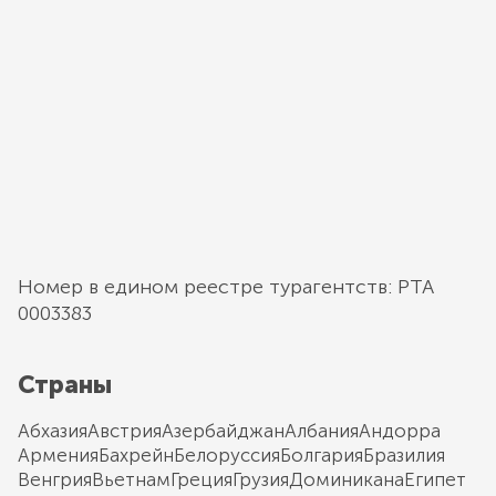
Номер в едином реестре турагентств: РТА
0003383
Страны
Абхазия
Австрия
Азербайджан
Албания
Андорра
Армения
Бахрейн
Белоруссия
Болгария
Бразилия
Венгрия
Вьетнам
Греция
Грузия
Доминикана
Египет