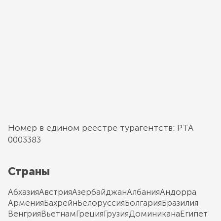
Номер в едином реестре турагентств: РТА
0003383
Страны
Абхазия
Австрия
Азербайджан
Албания
Андорра
Армения
Бахрейн
Белоруссия
Болгария
Бразилия
Венгрия
Вьетнам
Греция
Грузия
Доминикана
Египет