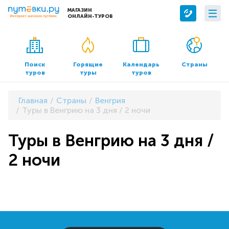
МАГАЗИН
ОНЛАЙН-ТУРОВ
Сервисы
О компании
Бронирование отелей
О нас
Поиск
Горящие
Календарь
Страны
туров
туры
туров
Трансфер
Контакты
Страхование
Команда
Главная
Страны
Венгрия
Документы и реквизиты
Туры в Венгрию на 3 дня / 2 ночи
Офисы продаж
Туры в Венгрию на 3 дня /
2 ночи