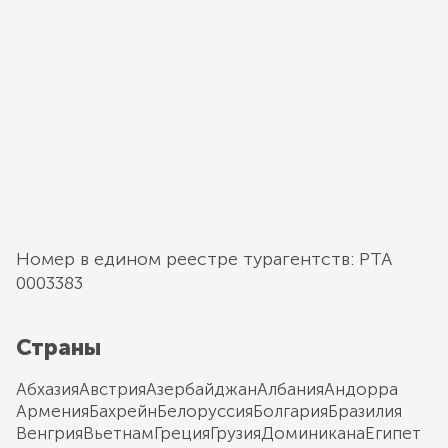
Номер в едином реестре турагентств: РТА
0003383
Страны
Абхазия
Австрия
Азербайджан
Албания
Андорра
Армения
Бахрейн
Белоруссия
Болгария
Бразилия
Венгрия
Вьетнам
Греция
Грузия
Доминикана
Египет