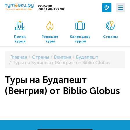
МАГАЗИН
ОНЛАЙН-ТУРОВ
Сервисы
О компании
Бронирование отелей
О нас
Поиск
Горящие
Календарь
Страны
туров
туры
туров
Трансфер
Контакты
Страхование
Команда
Главная
Страны
Венгрия
Будапешт
Документы и реквизиты
Туры на Будапешт (Венгрия) от Biblio Globus
Офисы продаж
Туры на Будапешт
(Венгрия) от Biblio Globus