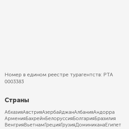
Номер в едином реестре турагентств: РТА
0003383
Страны
Абхазия
Австрия
Азербайджан
Албания
Андорра
Армения
Бахрейн
Белоруссия
Болгария
Бразилия
Венгрия
Вьетнам
Греция
Грузия
Доминикана
Египет