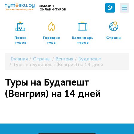
МАГАЗИН
ОНЛАЙН-ТУРОВ
Сервисы
О компании
Бронирование отелей
О нас
Поиск
Горящие
Календарь
Страны
туров
туры
туров
Трансфер
Контакты
Страхование
Команда
Главная
Страны
Венгрия
Будапешт
Документы и реквизиты
Туры на Будапешт (Венгрия) на 14 дней
Офисы продаж
Туры на Будапешт
(Венгрия) на 14 дней