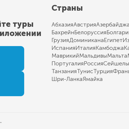
Страны
йте туры
Абхазия
Австрия
Азербайдж
риложении
Бахрейн
Белоруссия
Болгари
Грузия
Доминикана
Египет
И
Испания
Италия
Камбоджа
К
Маврикий
Мальдивы
Мальта
Португалия
Россия
Сейшел
Танзания
Тунис
Турция
Фран
Шри-Ланка
Ямайка
"