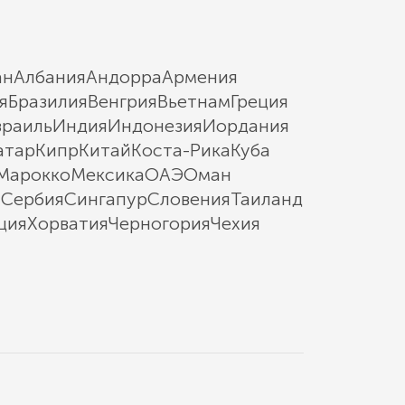
ан
Албания
Андорра
Армения
я
Бразилия
Венгрия
Вьетнам
Греция
зраиль
Индия
Индонезия
Иордания
атар
Кипр
Китай
Коста-Рика
Куба
Марокко
Мексика
ОАЭ
Оман
ы
Сербия
Сингапур
Словения
Таиланд
ция
Хорватия
Черногория
Чехия