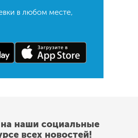
евки в любом месте,
 на наши социальные
урсе всех новостей!