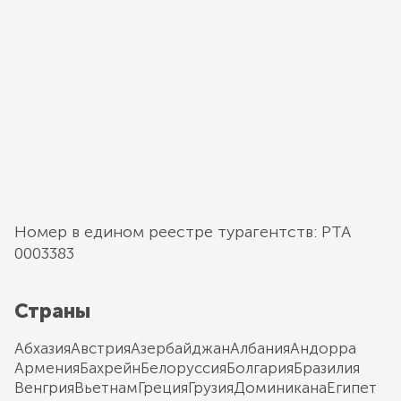
Номер в едином реестре турагентств: РТА
0003383
Страны
Абхазия
Австрия
Азербайджан
Албания
Андорра
Армения
Бахрейн
Белоруссия
Болгария
Бразилия
Венгрия
Вьетнам
Греция
Грузия
Доминикана
Египет