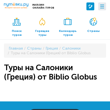
МАГАЗИН
ОНЛАЙН-ТУРОВ
Сервисы
О компании
Бронирование отелей
О нас
Поиск
Горящие
Календарь
Страны
туров
туры
туров
Трансфер
Контакты
Страхование
Команда
Главная
Страны
Греция
Салоники
Документы и реквизиты
Туры на Салоники (Греция) от Biblio Globus
Офисы продаж
Туры на Салоники
(Греция) от Biblio Globus