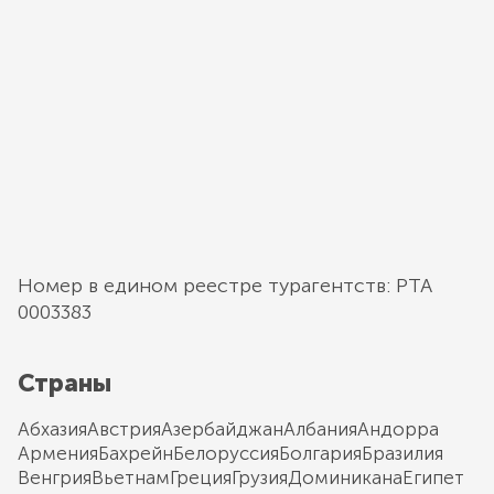
Номер в едином реестре турагентств: РТА
0003383
Страны
Абхазия
Австрия
Азербайджан
Албания
Андорра
Армения
Бахрейн
Белоруссия
Болгария
Бразилия
Венгрия
Вьетнам
Греция
Грузия
Доминикана
Египет