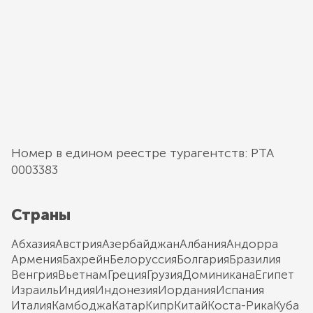
Номер в едином реестре турагентств: РТА
0003383
Страны
Абхазия
Австрия
Азербайджан
Албания
Андорра
Армения
Бахрейн
Белоруссия
Болгария
Бразилия
Венгрия
Вьетнам
Греция
Грузия
Доминикана
Египет
Израиль
Индия
Индонезия
Иордания
Испания
Италия
Камбоджа
Катар
Кипр
Китай
Коста-Рика
Куба