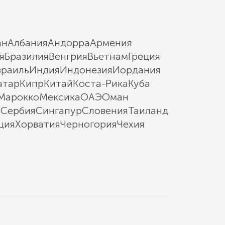
ан
Албания
Андорра
Армения
я
Бразилия
Венгрия
Вьетнам
Греция
зраиль
Индия
Индонезия
Иордания
атар
Кипр
Китай
Коста-Рика
Куба
Марокко
Мексика
ОАЭ
Оман
ы
Сербия
Сингапур
Словения
Таиланд
ция
Хорватия
Черногория
Чехия