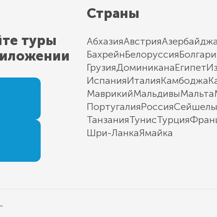
Страны
йте туры
Абхазия
Австрия
Азербайдж
риложении
Бахрейн
Белоруссия
Болгари
Грузия
Доминикана
Египет
И
Испания
Италия
Камбоджа
К
Маврикий
Мальдивы
Мальта
Португалия
Россия
Сейшел
Танзания
Тунис
Турция
Фран
Шри-Ланка
Ямайка
"