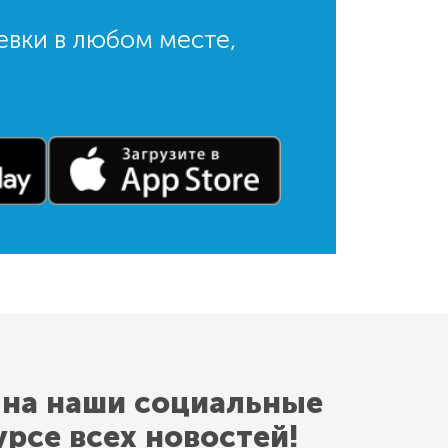
евки в любом месте,
 на наши социальные
урсе всех новостей!