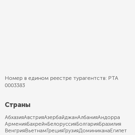
Номер в едином реестре турагентств: РТА
0003383
Страны
Абхазия
Австрия
Азербайджан
Албания
Андорра
Армения
Бахрейн
Белоруссия
Болгария
Бразилия
Венгрия
Вьетнам
Греция
Грузия
Доминикана
Египет