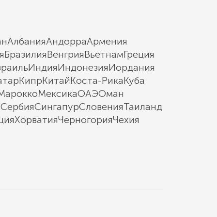
ан
Албания
Андорра
Армения
я
Бразилия
Венгрия
Вьетнам
Греция
зраиль
Индия
Индонезия
Иордания
атар
Кипр
Китай
Коста-Рика
Куба
Марокко
Мексика
ОАЭ
Оман
ы
Сербия
Сингапур
Словения
Таиланд
ция
Хорватия
Черногория
Чехия