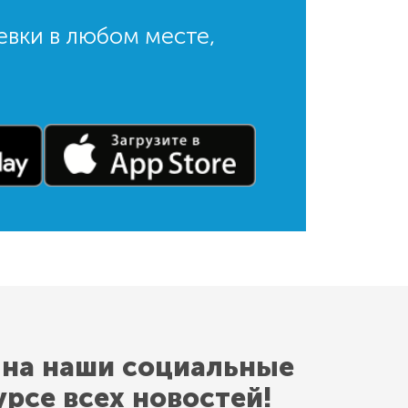
евки в любом месте,
 на наши социальные
урсе всех новостей!