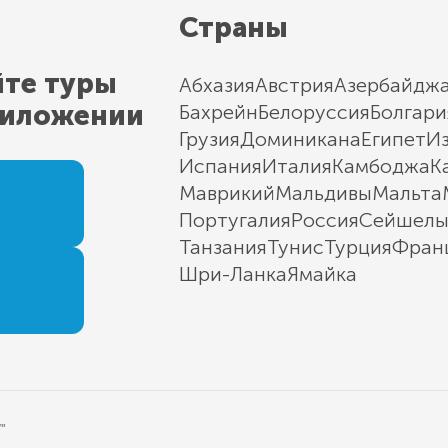
Страны
йте туры
Абхазия
Австрия
Азербайдж
риложении
Бахрейн
Белоруссия
Болгари
Грузия
Доминикана
Египет
И
Испания
Италия
Камбоджа
К
Маврикий
Мальдивы
Мальта
Португалия
Россия
Сейшел
Танзания
Тунис
Турция
Фран
Шри-Ланка
Ямайка
"