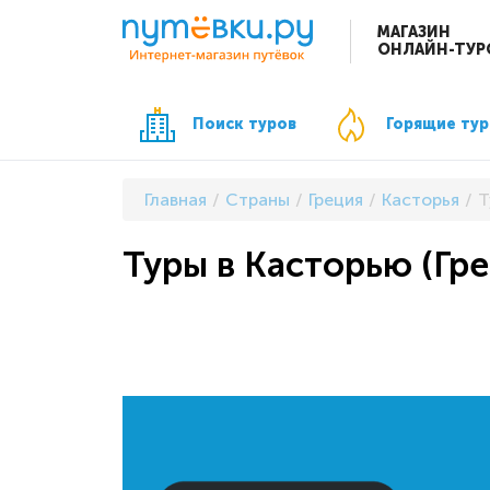
МАГАЗИН
ОНЛАЙН-ТУР
Поиск туров
Горящие ту
Главная
Страны
Греция
Касторья
Т
Туры в Касторью (Гре