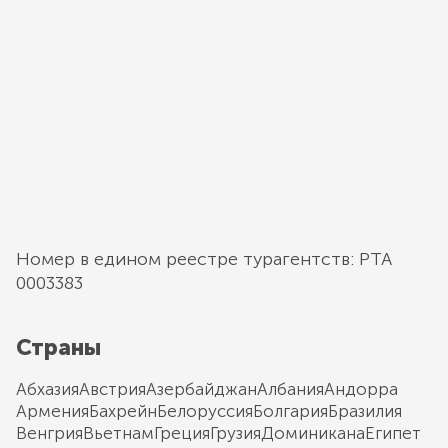
Номер в едином реестре турагентств: РТА
0003383
Страны
Абхазия
Австрия
Азербайджан
Албания
Андорра
Армения
Бахрейн
Белоруссия
Болгария
Бразилия
Венгрия
Вьетнам
Греция
Грузия
Доминикана
Египет