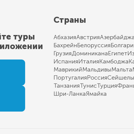
Страны
йте туры
Абхазия
Австрия
Азербайдж
риложении
Бахрейн
Белоруссия
Болгари
Грузия
Доминикана
Египет
И
Испания
Италия
Камбоджа
К
Маврикий
Мальдивы
Мальта
Португалия
Россия
Сейшел
Танзания
Тунис
Турция
Фран
Шри-Ланка
Ямайка