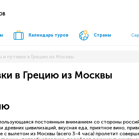
ОВ
ры
Календарь туров
Страны
Сер
 и путевки в Грецию из Москвы
вки в Грецию из Москвы
ию
, пользующаяся постоянным вниманием со стороны росси
и древних цивилизаций, вкусная еда, приятное вино, при
с вылетом из Москвы (всего 3-4 часа) пролетит соверше