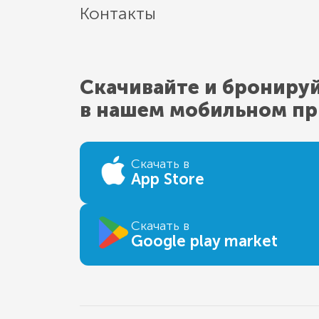
Контакты
Скачивайте и брониру
в нашем мобильном п
Скачать в
App Store
Скачать в
Google play market