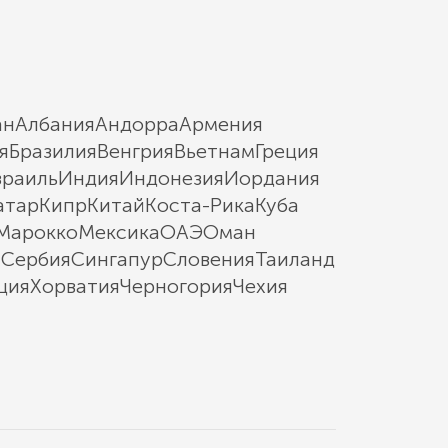
ан
Албания
Андорра
Армения
я
Бразилия
Венгрия
Вьетнам
Греция
зраиль
Индия
Индонезия
Иордания
атар
Кипр
Китай
Коста-Рика
Куба
Марокко
Мексика
ОАЭ
Оман
ы
Сербия
Сингапур
Словения
Таиланд
ция
Хорватия
Черногория
Чехия