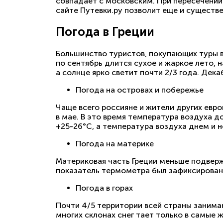
совпадает с московским. При пересечении
сайте Путевки.ру позволит еще и существ
Погода в Греции
Большинство туристов, покупающих туры в
по сентябрь длится сухое и жаркое лето,
а солнце ярко светит почти 2/3 года. Дек
Погода на островах и побережье
Чаще всего россияне и жители других евро
в мае. В это время температура воздуха д
+25-26°С, а температура воздуха днем и н
Погода на материке
Материковая часть Греции меньше подвер
показатель термометра был зафиксирован 
Погода в горах
Почти 4/5 территории всей страны занима
многих склонах снег тает только в самые