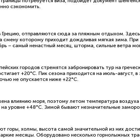
 границы потребуется виза, подойдет документ шенгенско
енно сэкономить.
 Грецию, отправляются сюда за пляжным отдыхом. Здесь 
 на смену которому приходит дождливая мягкая зима. Пр
абрь – самый ненастный месяц, шторма, сильные ветра мо
пейских городов стремятся забронировать тур на гречес
остигает +20°С. Пик сезона приходится на июль-август, в
очью не опускается ниже +22°С.
жена влиянию моря, поэтому летом температура воздуха
на уровне +48°С. Зимой бывают незначительные замороз
ют горы, холмы, высота самой значительной из них дости
 жаркие месяцы. Оборудовано несколько горнолыжных тра