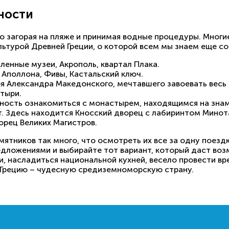
ности
ко загорая на пляже и принимая водные процедуры. Мног
льтурой Древней Греции, о которой всем мы знаем еще со
енные музеи, Акрополь, квартал Плака.
 Аполлона, Фивы, Кастальский ключ.
я Александра Македонского, мечтавшего завоевать весь
тыри.
ность ознакомиться с монастырем, находящимся на знам
т. Здесь находится Кносский дворец с лабиринтом Минот
ворец Великих Магистров.
ятников так много, что осмотреть их все за одну поезд
едложениями и выбирайте тот вариант, который даст во
 насладиться национальной кухней, весело провести вре
 Грецию – чудесную средиземноморскую страну.