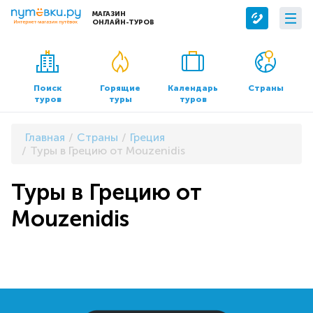
МАГАЗИН
ОНЛАЙН-ТУРОВ
Сервисы
О компании
Бронирование отелей
О нас
Поиск
Горящие
Календарь
Страны
туров
туры
туров
Трансфер
Контакты
Страхование
Команда
Главная
Страны
Греция
Документы и реквизиты
Туры в Грецию от Mouzenidis
Офисы продаж
Туры в Грецию от
Mouzenidis