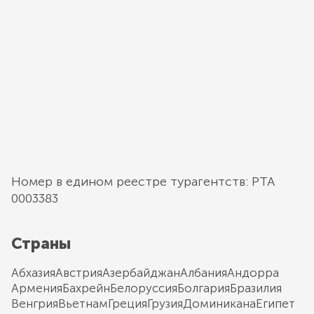
Номер в едином реестре турагентств: РТА
0003383
Страны
Абхазия
Австрия
Азербайджан
Албания
Андорра
Армения
Бахрейн
Белоруссия
Болгария
Бразилия
Венгрия
Вьетнам
Греция
Грузия
Доминикана
Египет