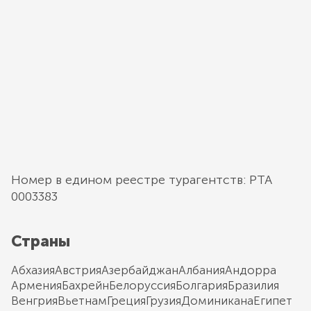
Номер в едином реестре турагентств: РТА
0003383
Страны
Абхазия
Австрия
Азербайджан
Албания
Андорра
Армения
Бахрейн
Белоруссия
Болгария
Бразилия
Венгрия
Вьетнам
Греция
Грузия
Доминикана
Египет