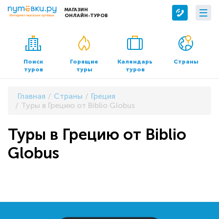
МАГАЗИН
ОНЛАЙН-ТУРОВ
Сервисы
О компании
Бронирование отелей
О нас
Поиск
Горящие
Календарь
Страны
туров
туры
туров
Трансфер
Контакты
Страхование
Команда
Главная
Страны
Греция
Документы и реквизиты
Туры в Грецию от Biblio Globus
Офисы продаж
Туры в Грецию от Biblio
Globus