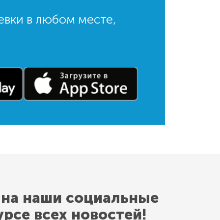
евки в любом месте,
 на наши социальные
урсе всех новостей!