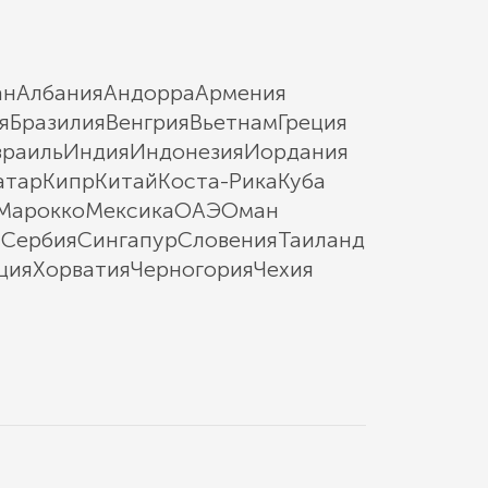
ан
Албания
Андорра
Армения
я
Бразилия
Венгрия
Вьетнам
Греция
зраиль
Индия
Индонезия
Иордания
атар
Кипр
Китай
Коста-Рика
Куба
Марокко
Мексика
ОАЭ
Оман
ы
Сербия
Сингапур
Словения
Таиланд
ция
Хорватия
Черногория
Чехия