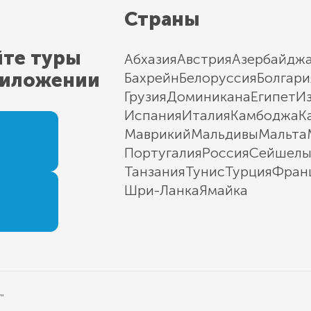
Страны
йте туры
Абхазия
Австрия
Азербайдж
риложении
Бахрейн
Белоруссия
Болгари
Грузия
Доминикана
Египет
И
Испания
Италия
Камбоджа
К
Маврикий
Мальдивы
Мальта
Португалия
Россия
Сейшел
Танзания
Тунис
Турция
Фран
Шри-Ланка
Ямайка
"