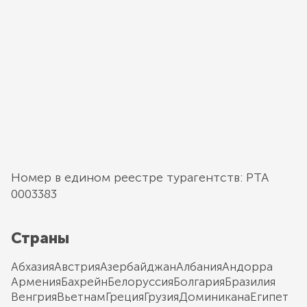
Номер в едином реестре турагентств: РТА
0003383
Страны
Абхазия
Австрия
Азербайджан
Албания
Андорра
Армения
Бахрейн
Белоруссия
Болгария
Бразилия
Венгрия
Вьетнам
Греция
Грузия
Доминикана
Египет