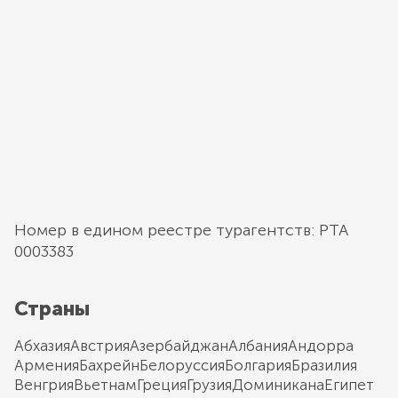
Номер в едином реестре турагентств: РТА
0003383
Страны
Абхазия
Австрия
Азербайджан
Албания
Андорра
Армения
Бахрейн
Белоруссия
Болгария
Бразилия
Венгрия
Вьетнам
Греция
Грузия
Доминикана
Египет