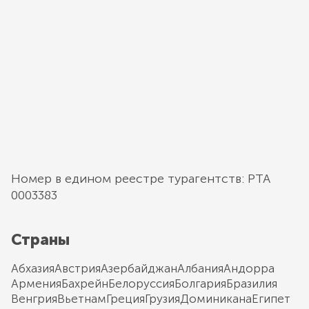
Номер в едином реестре турагентств: РТА
0003383
Страны
Абхазия
Австрия
Азербайджан
Албания
Андорра
Армения
Бахрейн
Белоруссия
Болгария
Бразилия
Венгрия
Вьетнам
Греция
Грузия
Доминикана
Египет