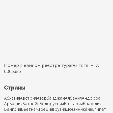
Номер в едином реестре турагентств: РТА
0003383
Страны
Абхазия
Австрия
Азербайджан
Албания
Андорра
Армения
Бахрейн
Белоруссия
Болгария
Бразилия
Венгрия
Вьетнам
Греция
Грузия
Доминикана
Египет