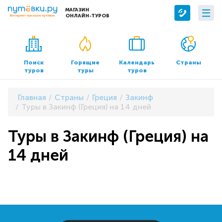
МАГАЗИН
ОНЛАЙН-ТУРОВ
Сервисы
О компании
Бронирование отелей
О нас
Поиск
Горящие
Календарь
Страны
туров
туры
туров
Трансфер
Контакты
Страхование
Команда
Главная
Страны
Греция
Закинф
Документы и реквизиты
Туры в Закинф (Греция) на 14 дней
Офисы продаж
Туры в Закинф (Греция) на
14 дней