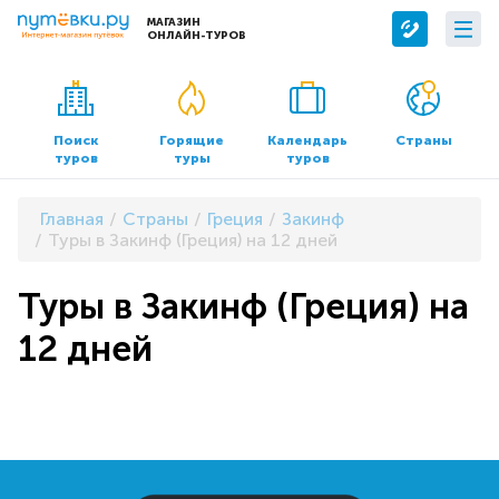
МАГАЗИН
ОНЛАЙН-ТУРОВ
Сервисы
О компании
Бронирование отелей
О нас
Поиск
Горящие
Календарь
Страны
туров
туры
туров
Трансфер
Контакты
Страхование
Команда
Главная
Страны
Греция
Закинф
Документы и реквизиты
Туры в Закинф (Греция) на 12 дней
Офисы продаж
Туры в Закинф (Греция) на
12 дней