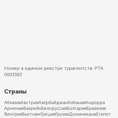
Номер в едином реестре турагентств: РТА
0003383
Страны
Абхазия
Австрия
Азербайджан
Албания
Андорра
Армения
Бахрейн
Белоруссия
Болгария
Бразилия
Венгрия
Вьетнам
Греция
Грузия
Доминикана
Египет