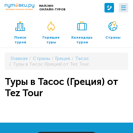
МАГАЗИН
ОНЛАЙН-ТУРОВ
Сервисы
О компании
Бронирование отелей
О нас
Поиск
Горящие
Календарь
Страны
туров
туры
туров
Трансфер
Контакты
Страхование
Команда
Главная
Страны
Греция
Тасос
Документы и реквизиты
Туры в Тасос (Греция) от Tez Tour
Офисы продаж
Туры в Тасос (Греция) от
Tez Tour