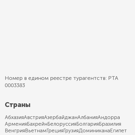
Номер в едином реестре турагентств: РТА
0003383
Страны
Абхазия
Австрия
Азербайджан
Албания
Андорра
Армения
Бахрейн
Белоруссия
Болгария
Бразилия
Венгрия
Вьетнам
Греция
Грузия
Доминикана
Египет