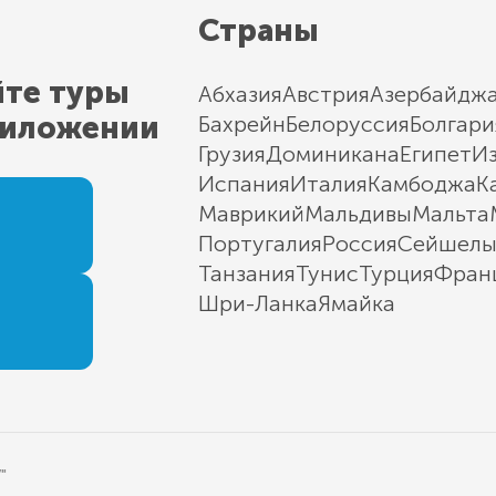
Страны
йте туры
Абхазия
Австрия
Азербайдж
риложении
Бахрейн
Белоруссия
Болгари
Грузия
Доминикана
Египет
И
Испания
Италия
Камбоджа
К
Маврикий
Мальдивы
Мальта
Португалия
Россия
Сейшел
Танзания
Тунис
Турция
Фран
Шри-Ланка
Ямайка
"