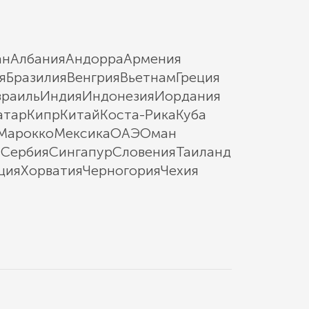
ан
Албания
Андорра
Армения
я
Бразилия
Венгрия
Вьетнам
Греция
зраиль
Индия
Индонезия
Иордания
атар
Кипр
Китай
Коста-Рика
Куба
Марокко
Мексика
ОАЭ
Оман
ы
Сербия
Сингапур
Словения
Таиланд
ция
Хорватия
Черногория
Чехия