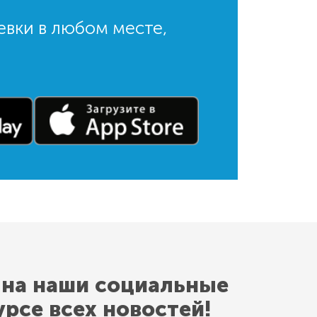
евки в любом месте,
 на наши социальные
урсе всех новостей!